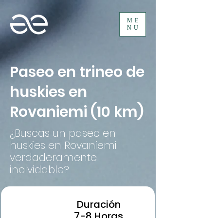
ME
NU
Paseo en trineo de
huskies en
Rovaniemi (10 km)
¿Buscas un paseo en
huskies en Rovaniemi
verdaderamente
inolvidable?
Duración
7-8 Horas